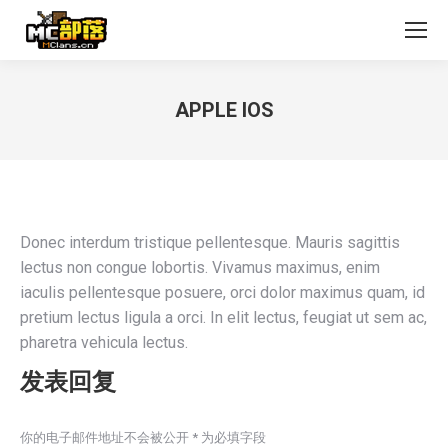
APPLE IOS
您在这里：
Donec interdum tristique pellentesque. Mauris sagittis
lectus non congue lobortis. Vivamus maximus, enim
iaculis pellentesque posuere, orci dolor maximus quam, id
pretium lectus ligula a orci. In elit lectus, feugiat ut sem ac,
pharetra vehicula lectus.
发表回复
你的电子邮件地址不会被公开
*
为必填字段